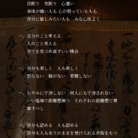
目配り 気配り 心遣い
身体が痛い人も 心が弱っている人も
存分に愉しみたい人も みな心地よく
一、自分のこと考える
人のこと考える
全てを見つめ直すいい機会
一、自分も楽しく 人も楽しく
怒らない 騒がない 邪魔しない
一、むやみに干渉しない 何人にも干渉されない
いい塩梅で距離感保つ それぞれの距離感で尊
重すべし
一、自分も認める 人も認める
自分も人もありのままを受け入れる余裕をもつ