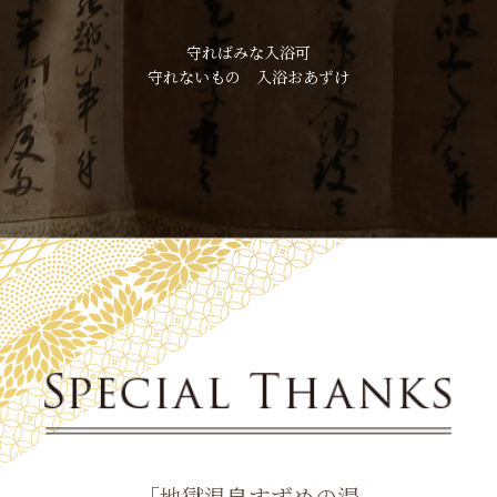
守ればみな入浴可
守れないもの 入浴おあずけ
「地獄温泉すずめの湯