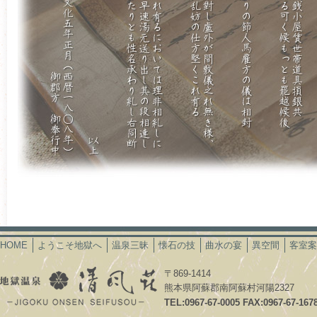
HOME
ようこそ地獄へ
温泉三昧
懐石の技
曲水の宴
異空間
客室案
〒869-1414
熊本県阿蘇郡南阿蘇村河陽2327
TEL:0967-67-0005 FAX:0967-67-167