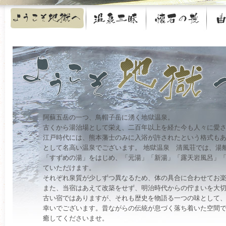
阿蘇五岳の一つ、鳥帽子岳に湧く地獄温泉。
古くから湯治場として栄え、二百年以上を経た今も人々に愛
江戸時代には、熊本藩士のみに入浴が許されたという格式も
として名高い温泉でございます。 地獄温泉 清風荘では、湯
「すずめの湯」をはじめ、「元湯」「新湯」「露天岩風呂」「
ていただけます。
それぞれ泉質が少しずつ異なるため、体の具合に合わせてお
また、当宿はあえて改築をせず、明治時代からの佇まいを大
古い宿ではありますが、それも歴史を物語る一つの味として
幸いでございます。昔ながらの伝統が息づく落ち着いた空間
癒してくださいませ。