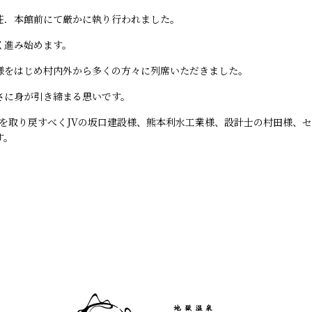
風荘．本館前にて厳かに執り行われました。
く進み始めます。
様をはじめ村内外から多くの方々に列席いただきました。
さに身が引き締まる思いです。
泉を取り戻すべくJVの坂口建設様、熊本利水工業様、設計士の村田様、
す。